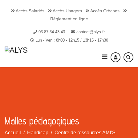
Accès Salariés
Accès Usagers
Accès Crèches
Réglement en ligne
03 87 34 43 43
contact@alys.fr
Lun - Ven : 8h00 - 12h15 / 13h15 - 17h30
Malles pédagogiques
Accueil
Handicap
Centre de ressources AMI’S