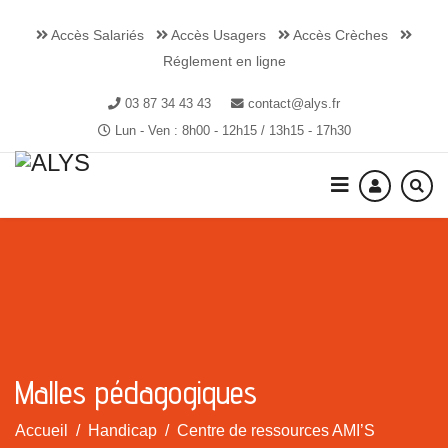
Accès Salariés
Accès Usagers
Accès Crèches
Réglement en ligne
03 87 34 43 43
contact@alys.fr
Lun - Ven : 8h00 - 12h15 / 13h15 - 17h30
Malles pédagogiques
Accueil
Handicap
Centre de ressources AMI’S