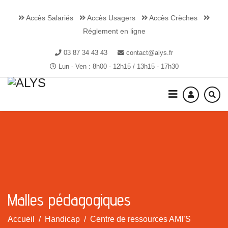
Accès Salariés
Accès Usagers
Accès Crèches
Réglement en ligne
03 87 34 43 43
contact@alys.fr
Lun - Ven : 8h00 - 12h15 / 13h15 - 17h30
Malles pédagogiques
Accueil
Handicap
Centre de ressources AMI’S