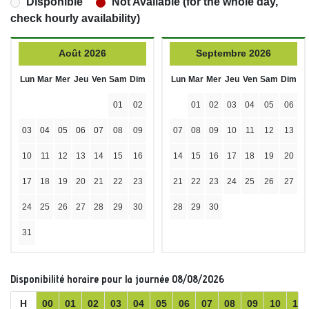
Disponible
Not Available (for the whole day,
check hourly availability)
Août 2026
Septembre 2026
Lun
Mar
Mer
Jeu
Ven
Sam
Dim
Lun
Mar
Mer
Jeu
Ven
Sam
Dim
01
02
01
02
03
04
05
06
03
04
05
06
07
08
09
07
08
09
10
11
12
13
10
11
12
13
14
15
16
14
15
16
17
18
19
20
17
18
19
20
21
22
23
21
22
23
24
25
26
27
24
25
26
27
28
29
30
28
29
30
31
Disponibilité horaire pour la journée 08/08/2026
H
00
01
02
03
04
05
06
07
08
09
10
11