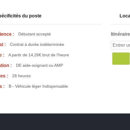
écificités du poste
Loca
ience :
Débutant accepté
Itinéraire
t :
Contrat à durée indéterminée
e :
A partir de 14,26€ brut de l'heure
tion :
DE aide-soignant ou AMP
es :
28 heures
s :
B - Véhicule léger Indispensable