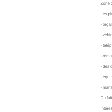
Zone d
Les pl
- orga
- véhi
- télé
- rému
- des 
- équ
- mana
Du fai
Intére