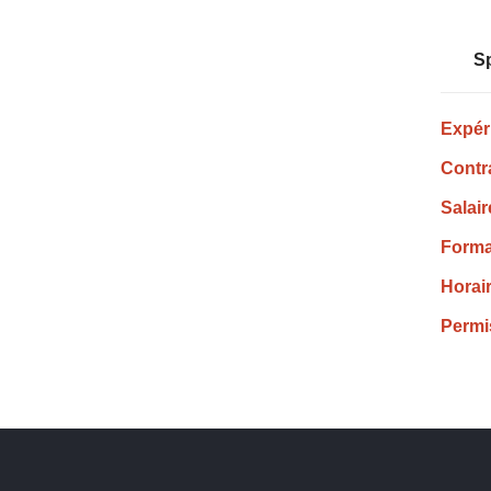
Sp
Expér
Contra
Salair
Forma
Horair
Permi