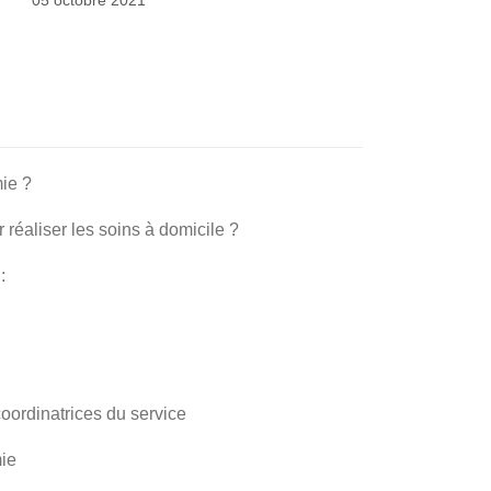
05 octobre 2021
ie ?
 réaliser les soins à domicile ?
:
coordinatrices du service
mie