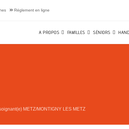
hes
Réglement en ligne
A PROPOS
FAMILLES
SÉNIORS
HAND
-soignant(e) METZ/MONTIGNY LES METZ