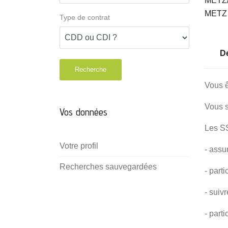
Type de contrat
De
Recherche
Vous ê
Vous s
Vos données
Les SS
Votre profil
- assu
Recherches sauvegardées
- parti
- suiv
- part