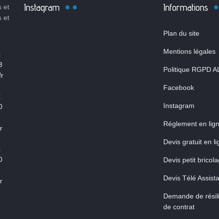
Instagram
Informations
 et
s et
Plan du site
Mentions légales
:
3
Politique RGPD A
r
Facebook
:
Instagram
0
Réglement en lig
r
Devis gratuit en l
:
0
Devis petit bricol
Devis Télé Assist
r
Demande de résili
de contrat