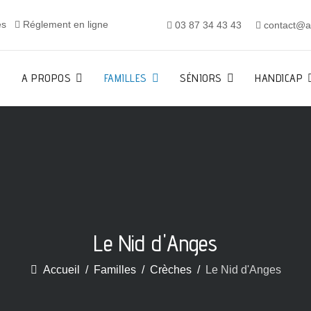
es
Réglement en ligne
03 87 34 43 43
contact@al
A PROPOS
FAMILLES
SÉNIORS
HANDICAP
Le Nid d'Anges
Accueil
Familles
Crèches
Le Nid d'Anges