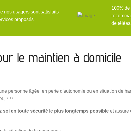
100% de 
 nos usagers sont satisfaits
recomman
ervices proposés
de téléas
our le maintien à domicile
 une personne âgée, en perte d'autonomie ou en situation de h
4, 7j/7.
z soi en toute sécurité le plus longtemps possible
et assure 
n la situation de la personne :