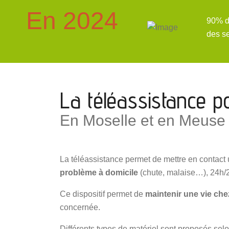
En 2024
90% de
des s
La téléassistance p
En Moselle et en Meuse
La téléassistance permet de mettre en contact
problème à domicile
(chute, malaise…), 24h/2
Ce dispositif permet de
maintenir une vie che
concernée.
Différents types de matériel sont proposés selo