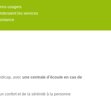
nos usagers
deraient les services
sistance
andicap, avec
une centrale d’écoute en cas de
un confort et de la sérénité à la personne