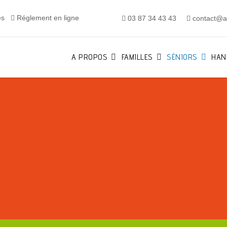
es
Réglement en ligne
03 87 34 43 43
contact@al
A PROPOS
FAMILLES
SÉNIORS
HAN