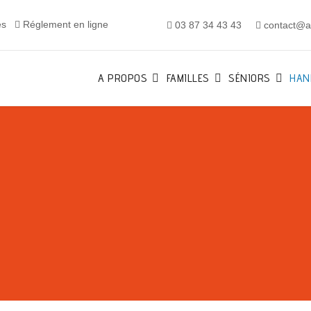
es
Réglement en ligne
03 87 34 43 43
contact@al
A PROPOS
FAMILLES
SÉNIORS
HAN