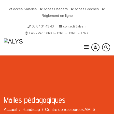
Accès Salariés
Accès Usagers
Accès Crèches
Réglement en ligne
03 87 34 43 43
contact@alys.fr
Lun - Ven : 8h00 - 12h15 / 13h15 - 17h30
Malles pédagogiques
Accueil
Handicap
Centre de ressources AMI’S