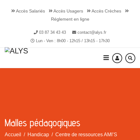
Accès Salariés
Accès Usagers
Accès Crèches
Réglement en ligne
03 87 34 43 43
contact@alys.fr
Lun - Ven : 8h00 - 12h15 / 13h15 - 17h30
Malles pédagogiques
Accueil
Handicap
Centre de ressources AMI’S