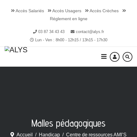
Accès Salariés
Accès Usagers
Accès Crèches
Réglement en ligne
03 87 34 43 43
contact@alys.fr
Lun - Ven : 8h00 - 12h15 / 13h15 - 17h30
Malles pédagogiques
Accueil
Handicap
Centre de ressources AMI’S