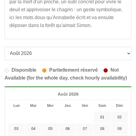
par la mort d'un proche, un outil concret pour vivre le
deuil et apprivoiser le chagrin : un geste symbolique,
ici les mots doux qu'Annabelle écrit et va ensuite
déposer dans la forêt qu'aimait Simon.
Disponible
Partiellement réservé
Not
Available (for the whole day, check hourly availability)
Août 2026
Lun
Mar
Mer
Jeu
Ven
Sam
Dim
01
02
03
04
05
06
07
08
09