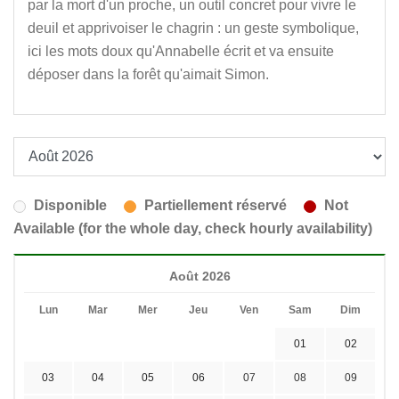
par la mort d'un proche, un outil concret pour vivre le
deuil et apprivoiser le chagrin : un geste symbolique,
ici les mots doux qu'Annabelle écrit et va ensuite
déposer dans la forêt qu'aimait Simon.
Disponible
Partiellement réservé
Not
Available (for the whole day, check hourly availability)
Août 2026
Lun
Mar
Mer
Jeu
Ven
Sam
Dim
01
02
03
04
05
06
07
08
09