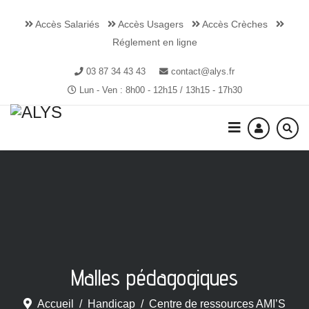
Accès Salariés
Accès Usagers
Accès Crèches
Réglement en ligne
03 87 34 43 43
contact@alys.fr
Lun - Ven : 8h00 - 12h15 / 13h15 - 17h30
Malles pédagogiques
Accueil
Handicap
Centre de ressources AMI’S