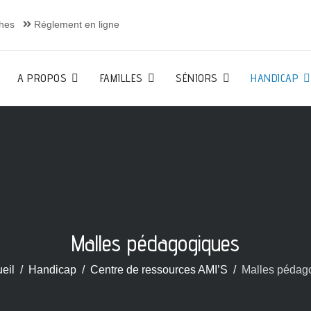
hes
Réglement en ligne
A PROPOS
FAMILLES
SÉNIORS
HANDICAP
Malles pédagogiques
eil
Handicap
Centre de ressources AMI’S
Malles pédag