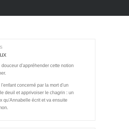
S
oux
n douceur d'appréhender cette notion
her.
à l'enfant concerné par la mort d'un
le deuil et apprivoiser le chagrin : un
x qu'Annabelle écrit et va ensuite
mon.