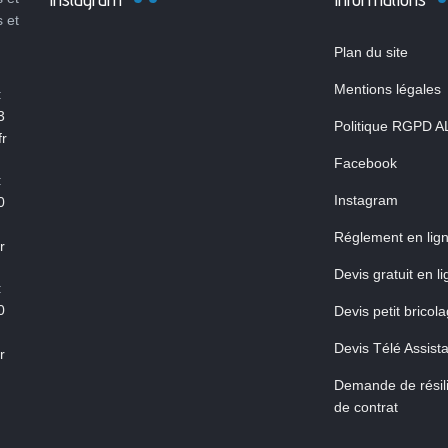
s et
Plan du site
Mentions légales
:
3
Politique RGPD A
r
Facebook
:
Instagram
0
Réglement en lig
r
Devis gratuit en l
:
0
Devis petit bricol
Devis Télé Assist
r
Demande de résili
de contrat