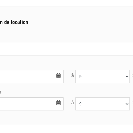
n de location
à
:
n
à
: