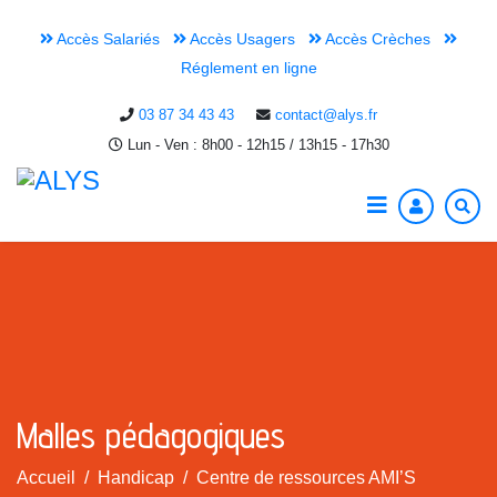
Accès Salariés
Accès Usagers
Accès Crèches
Réglement en ligne
03 87 34 43 43
contact@alys.fr
Lun - Ven : 8h00 - 12h15 / 13h15 - 17h30
Malles pédagogiques
Accueil
Handicap
Centre de ressources AMI’S