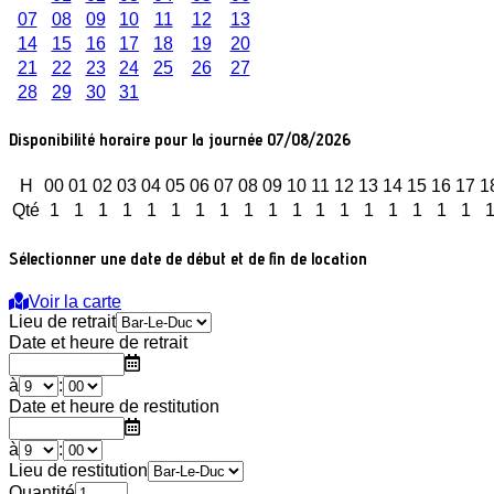
07
08
09
10
11
12
13
14
15
16
17
18
19
20
21
22
23
24
25
26
27
28
29
30
31
Disponibilité horaire pour la journée 07/08/2026
H
00
01
02
03
04
05
06
07
08
09
10
11
12
13
14
15
16
17
1
Qté
1
1
1
1
1
1
1
1
1
1
1
1
1
1
1
1
1
1
Sélectionner une date de début et de fin de location
Voir la carte
Lieu de retrait
Date et heure de retrait
à
:
Date et heure de restitution
à
:
Lieu de restitution
Quantité