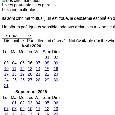
Livres pour enfants et parents
Les cinq malfoutus
Ils sont cinq malfoutus (l'un est troué, le deuxième est plié en 
Un album poétique et sensible, ode aux défauts et aux particu
Disponible
Partiellement réservé
Not Available (for the who
Août 2026
Lun
Mar
Mer
Jeu
Ven
Sam
Dim
01
02
03
04
05
06
07
08
09
10
11
12
13
14
15
16
17
18
19
20
21
22
23
24
25
26
27
28
29
30
31
Septembre 2026
Lun
Mar
Mer
Jeu
Ven
Sam
Dim
01
02
03
04
05
06
07
08
09
10
11
12
13
14
15
16
17
18
19
20