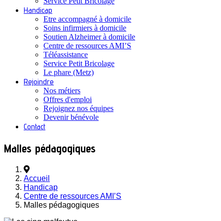
Service Petit Bricolage
Handicap
Etre accompagné à domicile
Soins infirmiers à domicile
Soutien Alzheimer à domicile
Centre de ressources AMI’S
Téléassistance
Service Petit Bricolage
Le phare (Metz)
Rejoindre
Nos métiers
Offres d'emploi
Rejoignez nos équipes
Devenir bénévole
Contact
Malles pédagogiques
Accueil
Handicap
Centre de ressources AMI’S
Malles pédagogiques