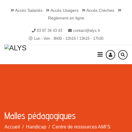
Accès Salariés
Accès Usagers
Accès Crèches
Réglement en ligne
03 87 34 43 43
contact@alys.fr
Lun - Ven : 8h00 - 12h15 / 13h15 - 17h30
Malles pédagogiques
Accueil
Handicap
Centre de ressources AMI’S