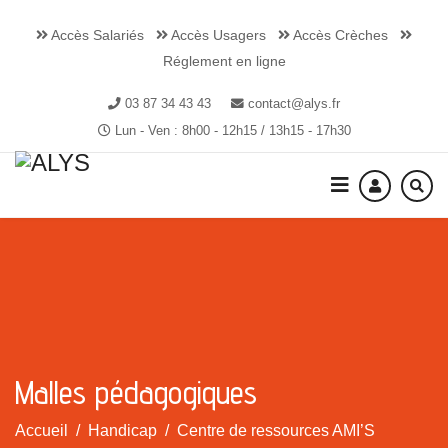
Accès Salariés
Accès Usagers
Accès Crèches
Réglement en ligne
03 87 34 43 43
contact@alys.fr
Lun - Ven : 8h00 - 12h15 / 13h15 - 17h30
Malles pédagogiques
Accueil
Handicap
Centre de ressources AMI’S