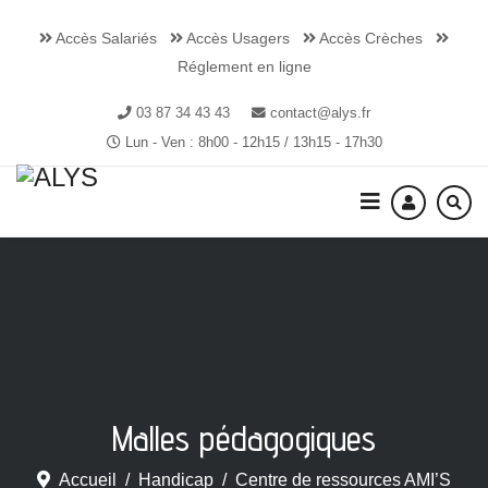
Accès Salariés
Accès Usagers
Accès Crèches
Réglement en ligne
03 87 34 43 43
contact@alys.fr
Lun - Ven : 8h00 - 12h15 / 13h15 - 17h30
Malles pédagogiques
Accueil
Handicap
Centre de ressources AMI’S