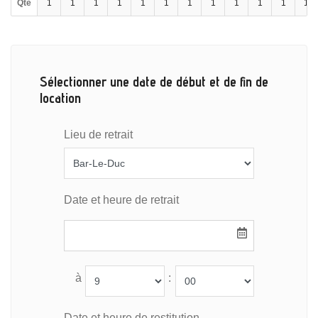
Qté
1
1
1
1
1
1
1
1
1
1
1
1
Sélectionner une date de début et de fin de
location
Lieu de retrait
Date et heure de retrait
à
:
Date et heure de restitution