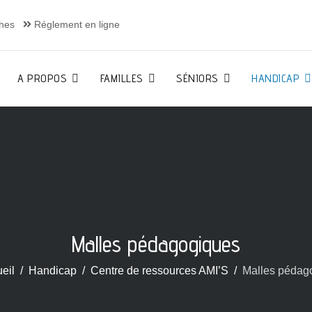
hes
Réglement en ligne
A PROPOS
FAMILLES
SÉNIORS
HANDICAP
Malles pédagogiques
eil
Handicap
Centre de ressources AMI’S
Malles pédag