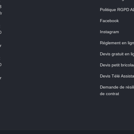
:
3
Politique RGPD A
r
Facebook
:
Instagram
0
Réglement en lig
r
Devis gratuit en l
:
0
Devis petit bricol
Devis Télé Assist
r
Demande de résili
de contrat