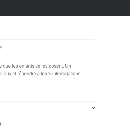
S
es que les enfants se les posent. Un
c eux et répondre à leurs interrogations
)