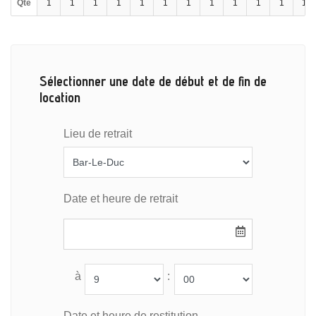
Qté
1
1
1
1
1
1
1
1
1
1
1
1
Sélectionner une date de début et de fin de
location
Lieu de retrait
Date et heure de retrait
à
:
Date et heure de restitution