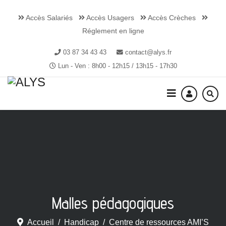
Accès Salariés
Accès Usagers
Accès Crèches
Réglement en ligne
03 87 34 43 43
contact@alys.fr
Lun - Ven : 8h00 - 12h15 / 13h15 - 17h30
Malles pédagogiques
Accueil
Handicap
Centre de ressources AMI’S