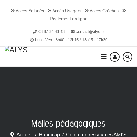
Accès Salariés
Accès Usagers
Accès Crèches
Réglement en ligne
03 87 34 43 43
contact@alys.fr
Lun - Ven : 8h00 - 12h15 / 13h15 - 17h30
Malles pédagogiques
Accueil
Handicap
Centre de ressources AMI’S