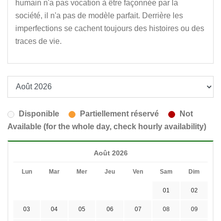
humain n'a pas vocation à être façonnée par la
société, il n'a pas de modèle parfait. Derrière les
imperfections se cachent toujours des histoires ou des
traces de vie.
Disponible
Partiellement réservé
Not
Available (for the whole day, check hourly availability)
Août 2026
Lun
Mar
Mer
Jeu
Ven
Sam
Dim
01
02
03
04
05
06
07
08
09