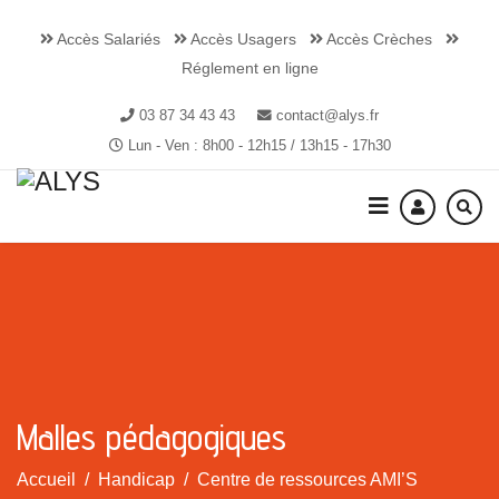
Accès Salariés
Accès Usagers
Accès Crèches
Réglement en ligne
03 87 34 43 43
contact@alys.fr
Lun - Ven : 8h00 - 12h15 / 13h15 - 17h30
Malles pédagogiques
Accueil
Handicap
Centre de ressources AMI’S