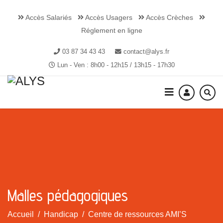
Accès Salariés
Accès Usagers
Accès Crèches
Réglement en ligne
03 87 34 43 43
contact@alys.fr
Lun - Ven : 8h00 - 12h15 / 13h15 - 17h30
Malles pédagogiques
Accueil
Handicap
Centre de ressources AMI’S