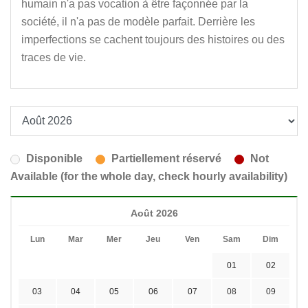
humain n'a pas vocation à être façonnée par la
société, il n'a pas de modèle parfait. Derrière les
imperfections se cachent toujours des histoires ou des
traces de vie.
Disponible
Partiellement réservé
Not
Available (for the whole day, check hourly availability)
Août 2026
Lun
Mar
Mer
Jeu
Ven
Sam
Dim
01
02
03
04
05
06
07
08
09