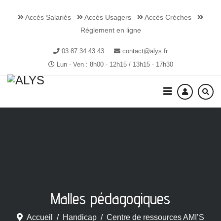
Accès Salariés
Accès Usagers
Accès Crèches
Réglement en ligne
03 87 34 43 43
contact@alys.fr
Lun - Ven : 8h00 - 12h15 / 13h15 - 17h30
Malles pédagogiques
Accueil
Handicap
Centre de ressources AMI’S