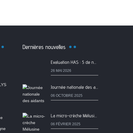
Dernières nouvelles
Evaluation HAS : 5 de nos services classés A
26 MAI 2026
LYS
Journée nationale des aidants
06 OCTOBRE 2025
La micro-crèche Mélusine passe au tarif de la PSU !
ne
06 FÉVRIER 2025
igne