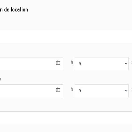
n de location
à
:
n
à
: