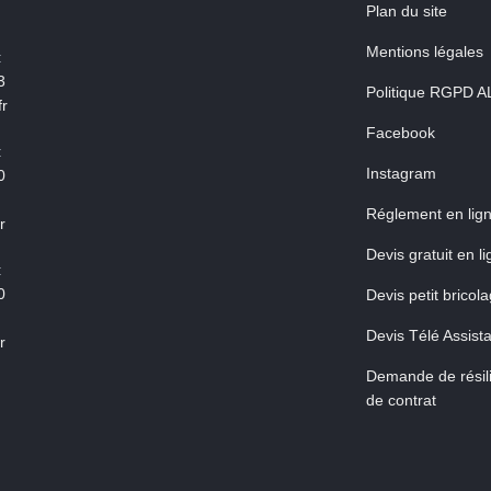
Plan du site
Mentions légales
:
3
Politique RGPD A
r
Facebook
:
Instagram
0
Réglement en lig
r
Devis gratuit en l
:
0
Devis petit bricol
Devis Télé Assist
r
Demande de résili
de contrat