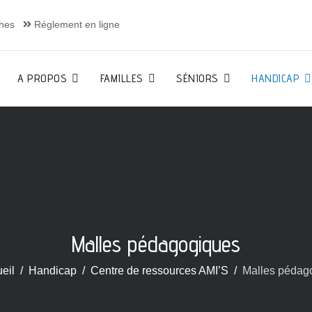
hes
Réglement en ligne
A PROPOS
FAMILLES
SÉNIORS
HANDICAP
Malles pédagogiques
eil
Handicap
Centre de ressources AMI’S
Malles pédag