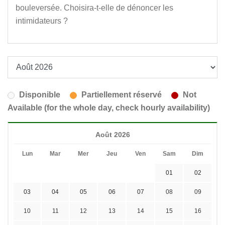
bouleversée. Choisira-t-elle de dénoncer les
intimidateurs ?
Disponible
Partiellement réservé
Not
Available (for the whole day, check hourly availability)
Août 2026
Lun
Mar
Mer
Jeu
Ven
Sam
Dim
01
02
03
04
05
06
07
08
09
10
11
12
13
14
15
16