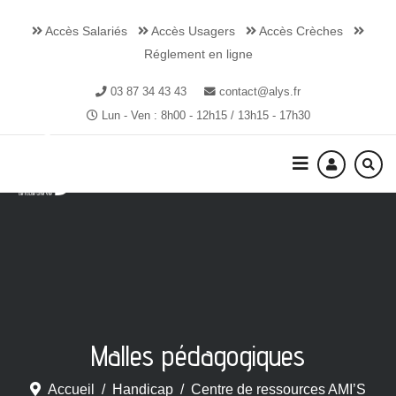
Accès Salariés
Accès Usagers
Accès Crèches
Réglement en ligne
03 87 34 43 43
contact@alys.fr
Lun - Ven : 8h00 - 12h15 / 13h15 - 17h30
Malles pédagogiques
Accueil
Handicap
Centre de ressources AMI’S