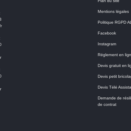
Plan du site
Mentions légales
:
3
Politique RGPD A
r
Facebook
:
Instagram
0
Réglement en lig
r
Devis gratuit en l
:
0
Devis petit bricol
Devis Télé Assist
r
Demande de résili
de contrat