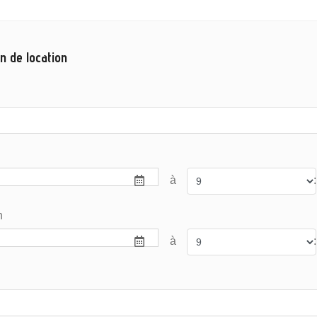
n de location
à
:
n
à
: