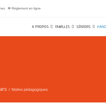
hes
Réglement en ligne
A PROPOS
FAMILLES
SÉNIORS
HAND
MI’S
Malles pédagogiques