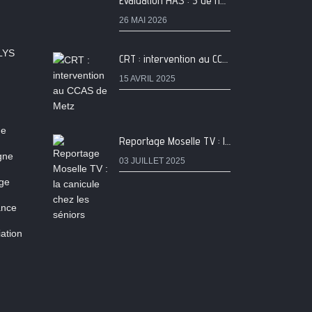
Evaluation HAS : 5 de nos services classés A
26 MAI 2026
LYS
CRT : intervention au CCAS de Metz
15 AVRIL 2025
ne
Reportage Moselle TV : la canicule chez les séniors
igne
03 JUILLET 2025
age
ance
ation