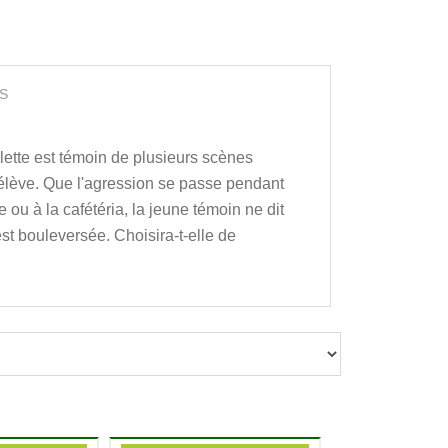
S
illette est témoin de plusieurs scènes
 élève. Que l'agression se passe pendant
e ou à la cafétéria, la jeune témoin ne dit
est bouleversée. Choisira-t-elle de