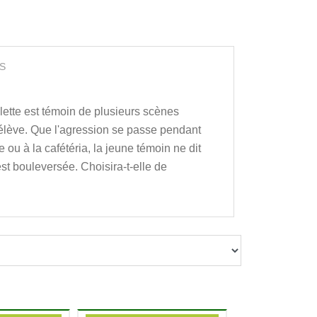
S
illette est témoin de plusieurs scènes
 élève. Que l'agression se passe pendant
e ou à la cafétéria, la jeune témoin ne dit
est bouleversée. Choisira-t-elle de