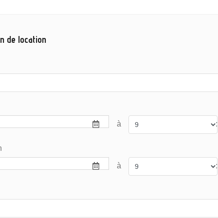
n de location
à
:
n
à
: