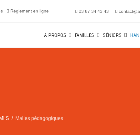
es
Réglement en ligne
03 87 34 43 43
contact@al
A PROPOS
FAMILLES
SÉNIORS
HAN
MI’S
Malles pédagogiques