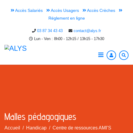
Accès Salariés
Accès Usagers
Accès Crèches
Réglement en ligne
03 87 34 43 43
contact@alys.fr
Lun - Ven : 8h00 - 12h15 / 13h15 - 17h30
Malles pédagogiques
Accueil
Handicap
Centre de ressources AMI’S