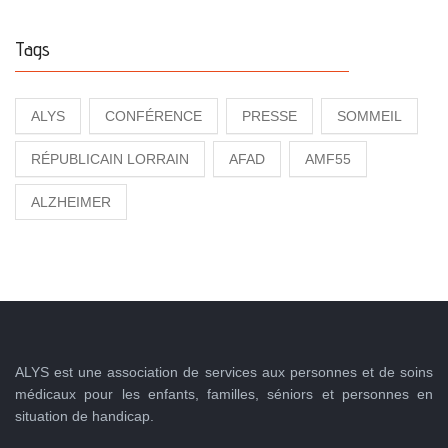
Tags
ALYS
CONFÉRENCE
PRESSE
SOMMEIL
RÉPUBLICAIN LORRAIN
AFAD
AMF55
ALZHEIMER
ALYS est une association de services aux personnes et de soins
médicaux pour les enfants, familles, séniors et personnes en
situation de handicap.