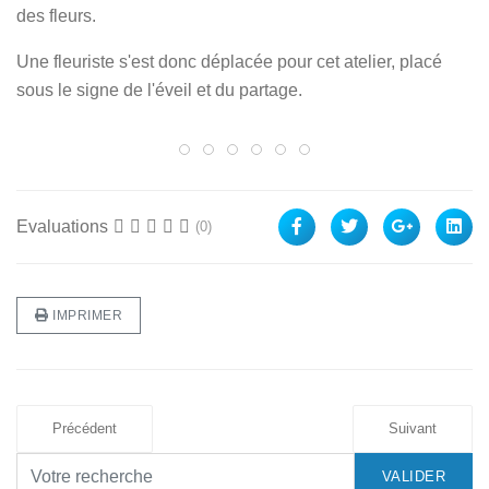
des fleurs.
Une fleuriste s'est donc déplacée pour cet atelier, placé
sous le signe de l'éveil et du partage.
Maria, 3 ans, et Robin se passent une f
Même les plus petits sont sensible
Après la phase de découverte, le
Les fleurs, découpées au pré
Chaque enfant en âge de fa
Avant la venue d'Anaïs l
Evaluations
(0)
IMPRIMER
Précédent
Suivant
VALIDER