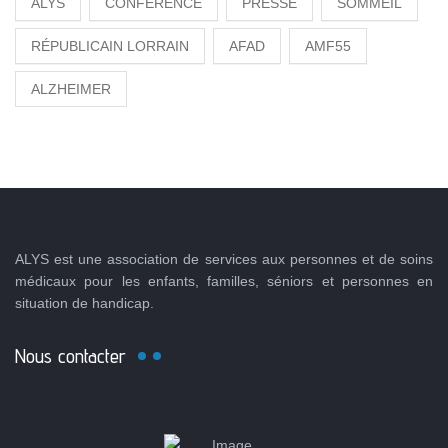
ALYS
CONFÉRENCE
PRESSE
SOMMEIL
RÉPUBLICAIN LORRAIN
AFAD
AMF55
ALZHEIMER
ALYS est une association de services aux personnes et de soins
médicaux pour les enfants, familles, séniors et personnes en
situation de handicap.
Nous contacter