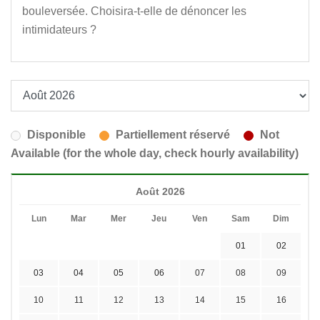
bouleversée. Choisira-t-elle de dénoncer les
intimidateurs ?
Disponible
Partiellement réservé
Not
Available (for the whole day, check hourly availability)
Août 2026
Lun
Mar
Mer
Jeu
Ven
Sam
Dim
01
02
03
04
05
06
07
08
09
10
11
12
13
14
15
16