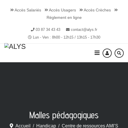
Accès Salariés
Accès Usagers
Accès Crèches
Réglement en ligne
03 87 34 43 43
contact@alys.fr
Lun - Ven : 8h00 - 12h15 / 13h15 - 17h30
Malles pédagogiques
Accueil
Handicap
Centre de ressources AMI’S