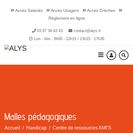
Accès Salariés
Accès Usagers
Accès Crèches
Réglement en ligne
03 87 34 43 43
contact@alys.fr
Lun - Ven : 8h00 - 12h15 / 13h15 - 17h30
Malles pédagogiques
Accueil
Handicap
Centre de ressources AMI’S