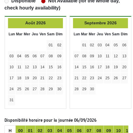
Disponible
Not Available (for the whole day,
check hourly availability)
Août 2026
Septembre 2026
Lun
Mar
Mer
Jeu
Ven
Sam
Dim
Lun
Mar
Mer
Jeu
Ven
Sam
Dim
01
02
01
02
03
04
05
06
03
04
05
06
07
08
09
07
08
09
10
11
12
13
10
11
12
13
14
15
16
14
15
16
17
18
19
20
17
18
19
20
21
22
23
21
22
23
24
25
26
27
24
25
26
27
28
29
30
28
29
30
31
Disponibilité horaire pour la journée 06/09/2026
H
00
01
02
03
04
05
06
07
08
09
10
11