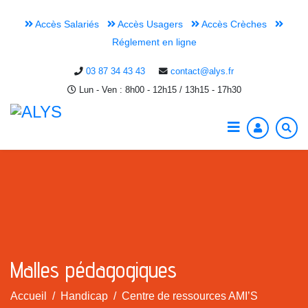
Accès Salariés
Accès Usagers
Accès Crèches
Réglement en ligne
03 87 34 43 43
contact@alys.fr
Lun - Ven : 8h00 - 12h15 / 13h15 - 17h30
Malles pédagogiques
Accueil
Handicap
Centre de ressources AMI’S