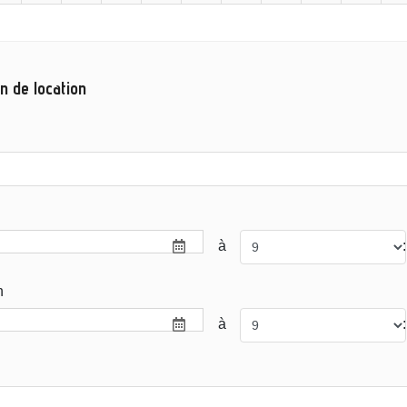
n de location
à
:
n
à
: