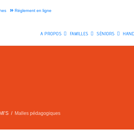
hes
Réglement en ligne
A PROPOS
FAMILLES
SÉNIORS
HAND
MI’S
Malles pédagogiques