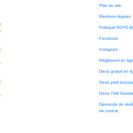
Plan du site
Mentions légales
:
3
Politique RGPD A
r
Facebook
:
Instagram
0
Réglement en lig
r
Devis gratuit en l
:
0
Devis petit bricol
Devis Télé Assist
r
Demande de résili
de contrat