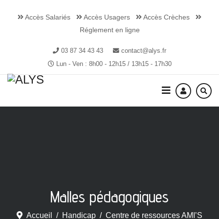
Accès Salariés
Accès Usagers
Accès Crèches
Réglement en ligne
03 87 34 43 43
contact@alys.fr
Lun - Ven : 8h00 - 12h15 / 13h15 - 17h30
Malles pédagogiques
Accueil
Handicap
Centre de ressources AMI’S