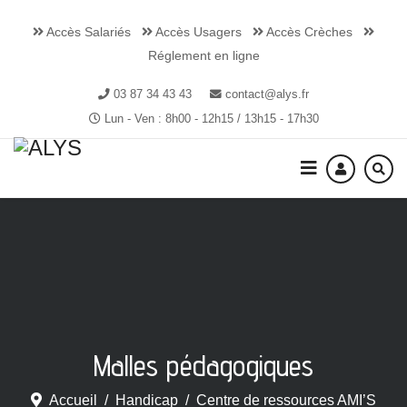
Accès Salariés
Accès Usagers
Accès Crèches
Réglement en ligne
03 87 34 43 43
contact@alys.fr
Lun - Ven : 8h00 - 12h15 / 13h15 - 17h30
Malles pédagogiques
Accueil
Handicap
Centre de ressources AMI’S