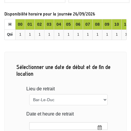
Disponibilité horaire pour la journée 26/09/2026
H
00
01
02
03
04
05
06
07
08
09
10
11
Qté
1
1
1
1
1
1
1
1
1
1
1
1
Sélectionner une date de début et de fin de
location
Lieu de retrait
Date et heure de retrait