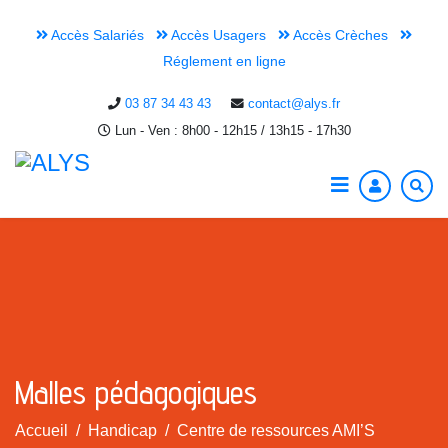
Accès Salariés
Accès Usagers
Accès Crèches
Réglement en ligne
03 87 34 43 43
contact@alys.fr
Lun - Ven : 8h00 - 12h15 / 13h15 - 17h30
Malles pédagogiques
Accueil
Handicap
Centre de ressources AMI’S