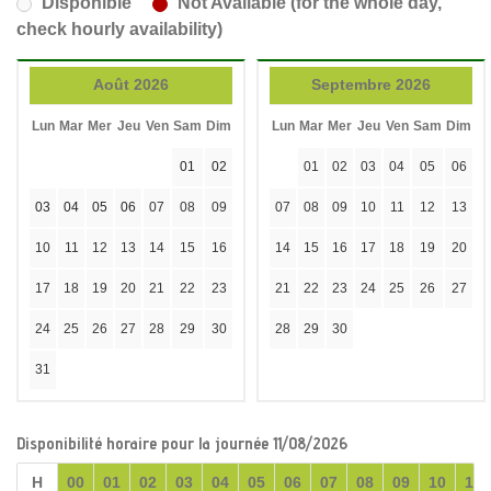
Disponible
Not Available (for the whole day,
check hourly availability)
Août 2026
Septembre 2026
Lun
Mar
Mer
Jeu
Ven
Sam
Dim
Lun
Mar
Mer
Jeu
Ven
Sam
Dim
01
02
01
02
03
04
05
06
03
04
05
06
07
08
09
07
08
09
10
11
12
13
10
11
12
13
14
15
16
14
15
16
17
18
19
20
17
18
19
20
21
22
23
21
22
23
24
25
26
27
24
25
26
27
28
29
30
28
29
30
31
Disponibilité horaire pour la journée 11/08/2026
H
00
01
02
03
04
05
06
07
08
09
10
11