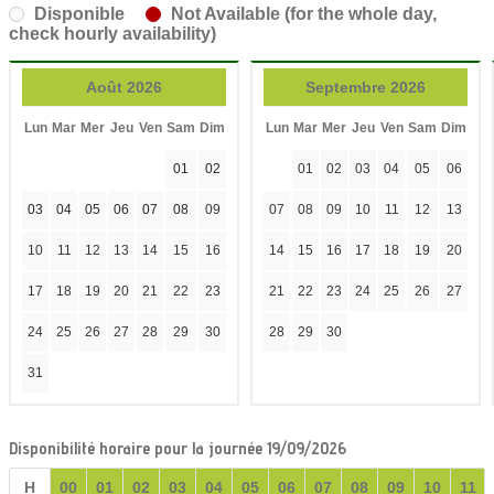
Disponible
Not Available (for the whole day,
check hourly availability)
Août 2026
Septembre 2026
Lun
Mar
Mer
Jeu
Ven
Sam
Dim
Lun
Mar
Mer
Jeu
Ven
Sam
Dim
01
02
01
02
03
04
05
06
03
04
05
06
07
08
09
07
08
09
10
11
12
13
10
11
12
13
14
15
16
14
15
16
17
18
19
20
17
18
19
20
21
22
23
21
22
23
24
25
26
27
24
25
26
27
28
29
30
28
29
30
31
Disponibilité horaire pour la journée 19/09/2026
H
00
01
02
03
04
05
06
07
08
09
10
11