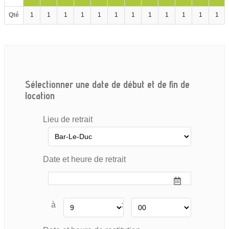
Qté
1
1
1
1
1
1
1
1
1
1
1
1
Sélectionner une date de début et de fin de
location
Lieu de retrait
Date et heure de retrait
à
: