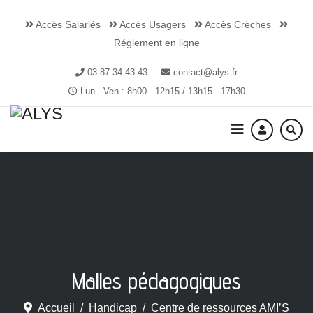
Accès Salariés
Accès Usagers
Accès Crèches
Réglement en ligne
03 87 34 43 43
contact@alys.fr
Lun - Ven : 8h00 - 12h15 / 13h15 - 17h30
Malles pédagogiques
Accueil
Handicap
Centre de ressources AMI’S