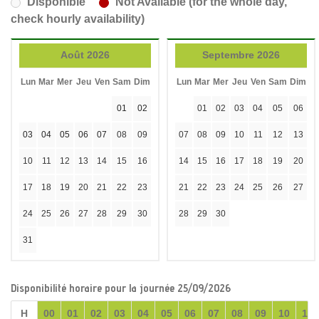
Disponible
Not Available (for the whole day,
check hourly availability)
Août 2026
Septembre 2026
Lun
Mar
Mer
Jeu
Ven
Sam
Dim
Lun
Mar
Mer
Jeu
Ven
Sam
Dim
01
02
01
02
03
04
05
06
03
04
05
06
07
08
09
07
08
09
10
11
12
13
10
11
12
13
14
15
16
14
15
16
17
18
19
20
17
18
19
20
21
22
23
21
22
23
24
25
26
27
24
25
26
27
28
29
30
28
29
30
31
Disponibilité horaire pour la journée 25/09/2026
H
00
01
02
03
04
05
06
07
08
09
10
11