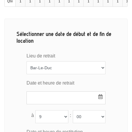
Qté
1
1
1
1
1
1
1
1
1
1
1
1
Sélectionner une date de début et de fin de
location
Lieu de retrait
Date et heure de retrait
à
:
Date et heure de restitution