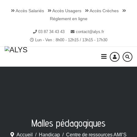
Accès Salariés
Accès Usagers
Accès Crèches
Réglement en ligne
03 87 34 43 43
contact@alys.fr
Lun - Ven : 8h00 - 12h15 / 13h15 - 17h30
Malles pédagogiques
Accueil
Handicap
Centre de ressources AMI’S