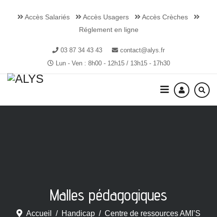
Accès Salariés
Accès Usagers
Accès Crèches
Réglement en ligne
03 87 34 43 43
contact@alys.fr
Lun - Ven : 8h00 - 12h15 / 13h15 - 17h30
Malles pédagogiques
Accueil
Handicap
Centre de ressources AMI’S