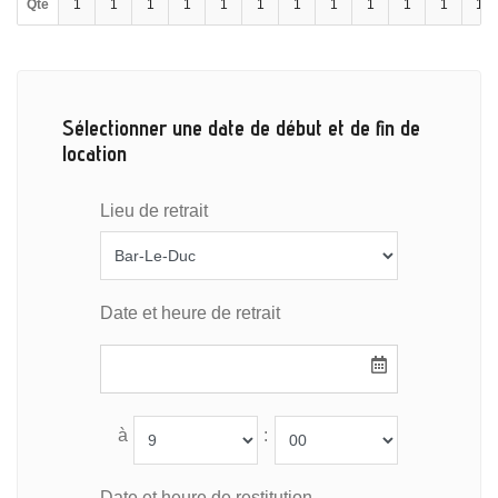
Qté
1
1
1
1
1
1
1
1
1
1
1
1
Sélectionner une date de début et de fin de
location
Lieu de retrait
Date et heure de retrait
à
:
Date et heure de restitution