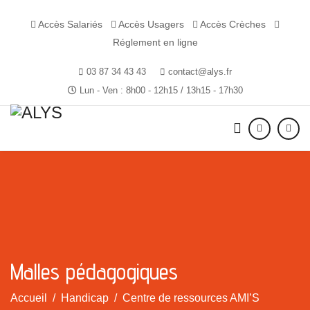
Accès Salariés
Accès Usagers
Accès Crèches
Réglement en ligne
03 87 34 43 43
contact@alys.fr
Lun - Ven : 8h00 - 12h15 / 13h15 - 17h30
Malles pédagogiques
Accueil
Handicap
Centre de ressources AMI’S