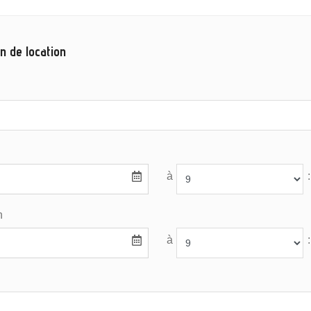
n de location
à
:
n
à
: