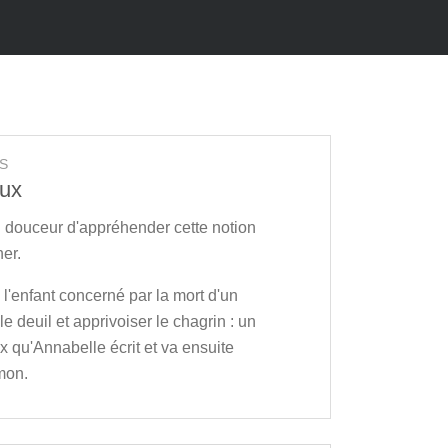
S
oux
n douceur d'appréhender cette notion
her.
à l'enfant concerné par la mort d'un
le deuil et apprivoiser le chagrin : un
x qu'Annabelle écrit et va ensuite
mon.