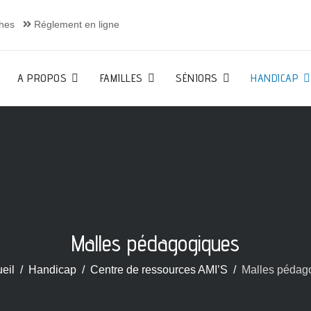
hes
Réglement en ligne
A PROPOS
FAMILLES
SÉNIORS
HANDICAP
Malles pédagogiques
eil
Handicap
Centre de ressources AMI’S
Malles pédag