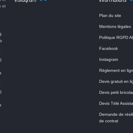
s et
Plan du site
Mentions légales
:
3
Politique RGPD A
r
Facebook
:
Instagram
0
Réglement en lig
r
Devis gratuit en l
:
0
Devis petit bricol
Devis Télé Assist
r
Demande de résili
de contrat