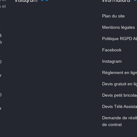
s et
Plan du site
Mentions légales
:
3
Politique RGPD A
r
Facebook
:
Instagram
0
Réglement en lig
r
Devis gratuit en l
:
0
Devis petit bricol
Devis Télé Assist
r
Demande de résili
de contrat