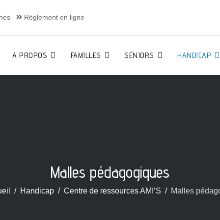
hes
Réglement en ligne
A PROPOS
FAMILLES
SÉNIORS
HANDICAP
Malles pédagogiques
eil
Handicap
Centre de ressources AMI’S
Malles pédag