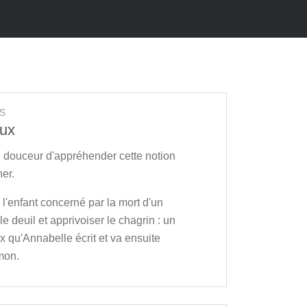
S
oux
n douceur d'appréhender cette notion
her.
à l'enfant concerné par la mort d'un
le deuil et apprivoiser le chagrin : un
x qu'Annabelle écrit et va ensuite
mon.