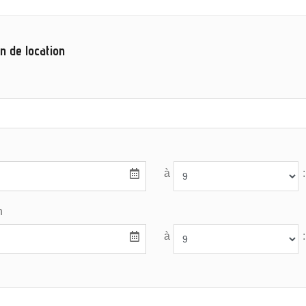
n de location
à
:
n
à
: