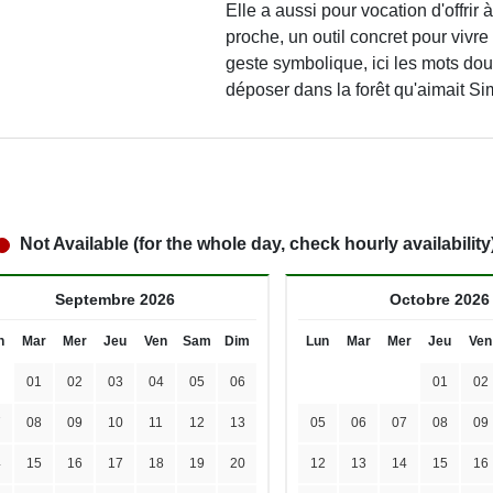
Elle a aussi pour vocation d'offrir 
proche, un outil concret pour vivre 
geste symbolique, ici les mots dou
déposer dans la forêt qu'aimait Si
Not Available (for the whole day, check hourly availability
Septembre 2026
Octobre 2026
n
Mar
Mer
Jeu
Ven
Sam
Dim
Lun
Mar
Mer
Jeu
Ven
01
02
03
04
05
06
01
02
7
08
09
10
11
12
13
05
06
07
08
09
4
15
16
17
18
19
20
12
13
14
15
16