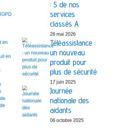
: 5 de nos
services
 RGPD
classés A
26 mai 2026
Téléassistance :
t en
un nouveau
uit en
produit pour
plus de sécurité
t
17 juin 2025
é
Journée
e
nationale des
de
 de
aidants
06 octobre 2025