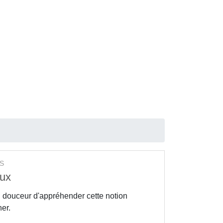
S
oux
n douceur d'appréhender cette notion
her.