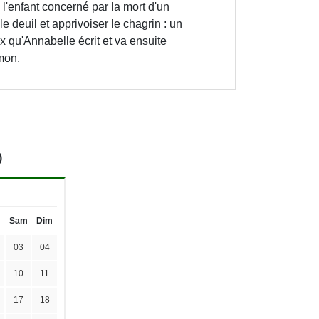
à l'enfant concerné par la mort d'un
le deuil et apprivoiser le chagrin : un
x qu'Annabelle écrit et va ensuite
mon.
)
Sam
Dim
03
04
10
11
17
18