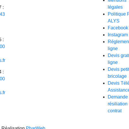
Mentions
légales
 :
Politique
 43
ALYS
Facebook
Instagram
 :
Réglemen
 00
ligne
Devis grat
.fr
ligne
Devis peti
 :
bricolage
 00
Devis Tél
Assistanc
.fr
Demande 
résiliation
contrat
| Réalisation
PharWeb